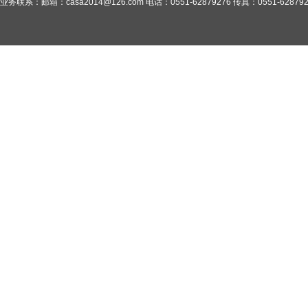
业务联系：邮箱：casa2014@126.com 电话：0551-62879276 传真：0551-628792