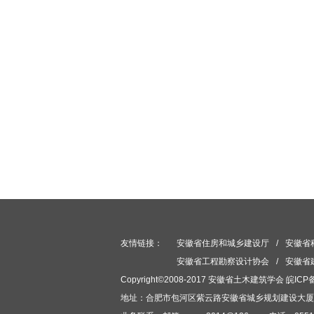
友情链接：
安徽省住房和城乡建设厅
/
安徽省
安徽省工程勘察设计协会
/
安徽省
Copyright©2008-2017 安徽省土木建筑学会
皖ICP备
地址：合肥市包河区紫云路安徽省城乡规划建设大厦619