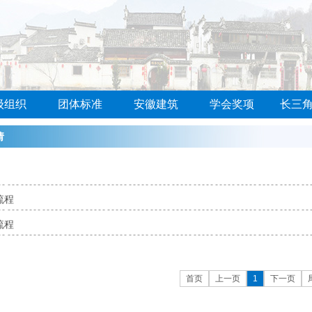
级组织
团体标准
安徽建筑
学会奖项
长三
请
流程
流程
首页
上一页
1
下一页