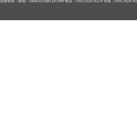
业务联系：邮箱：casa2014@126.com 电话：0551-62879276 传真：0551-628792