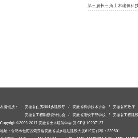
第三届长三角土木建筑科
友情链接：
安徽省住房和城乡建设厅
/
安徽省科学技术协会
/
安徽省民政厅
安徽省工程勘察设计协会
/
安徽省建设干部学校
/
安徽省工程建
Copyright©2008-2017 安徽省土木建筑学会
皖ICP备10207127
地址：合肥市包河区紫云路安徽省城乡规划建设大厦619室 邮编：230601