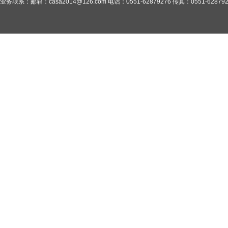
业务联系：邮箱：casa2014@126.com 电话：0551-62879276 传真：0551-628792