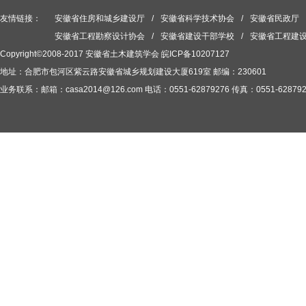
友情链接：
安徽省住房和城乡建设厅
/
安徽省科学技术协会
/
安徽省民政厅
安徽省工程勘察设计协会
/
安徽省建设干部学校
/
安徽省工程建
Copyright©2008-2017 安徽省土木建筑学会
皖ICP备10207127
地址：合肥市包河区紫云路安徽省城乡规划建设大厦619室 邮编：230601
业务联系：邮箱：casa2014@126.com 电话：0551-62879276 传真：0551-628792