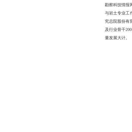
勘察科技情报
与岩土专业工
究总院股份有
及行业骨干
2
量发展大计。