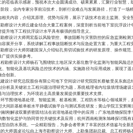
仁的莅临表示感谢，预祝本次大会圆满成功、硕果累累，汇聚行业智慧，
告阶段，业内专家分享前沿技术，剖析行业难点与发展路径，打造了一场
知相关内容，介绍其原理、优势与应用，展示了该技术在岩土监测、安全
程勘察设计大师丘建金结合大量工程案例，深度剖析当前地下室抗浮设计
对提升地下工程抗浮设计水平具有极强的指导意义。
程勘察设计大师周宏磊以风险管控、事故阻断与灾害防控的应急监测检测
内容展开分享，系统讲解工程事故阻断技术与应急处置方案，为重大工程
程勘察设计大师郑建国深入介绍钻孔剪切试验技术的研发原理、操作规范
推广提供实操参考。
工程勘察设计大师杨石飞围绕软土地区深大基坑数字化监测与智能风险总
化、智能化及基坑风险总控技术的内涵、实施路径与应用成效，展现了遥
融合创新。
城建设计研究总院股份有限公司地下空间设计研究院院长蔡敏
受吴东彪总
划分析及关键岩土工程问题治理研究为题，系统梳理省内垃圾填埋场建设
题与治理技术，为环境岩土高质量发展提供重要技术支撑。
告环节围绕地基处理、智能监测、桩基检测、工程防水等核心领域展开，
型大间距基桩单桩水平静载试验平台与测试系统研发；黄山学院王安辉阐
刘献刚解读双重挤密固结法在岩溶地基处理中的应用；广东地质物探院李
构数智化监护与协同管控关键技术及应用；杭州西南检测朱旭峰探讨既有
愈型自防水系统。一众精彩报告，
为参会者带来了丰富的技术借鉴与全新
启
的
大师圆桌论坛由上海市勘察设计大师、上勘集团副总裁、总工程师杨