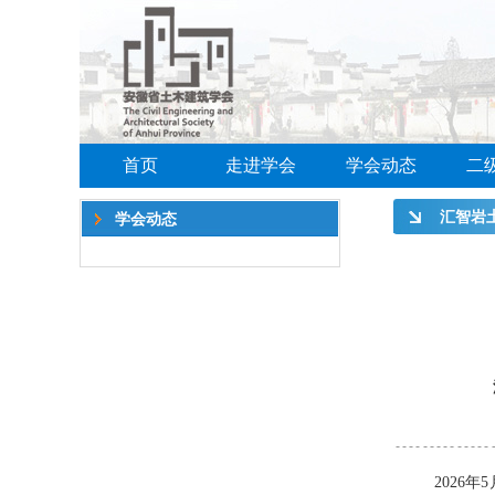
首页
走进学会
学会动态
二
汇智岩
学会动态
——华
研讨会
工程测
圆满举
2026