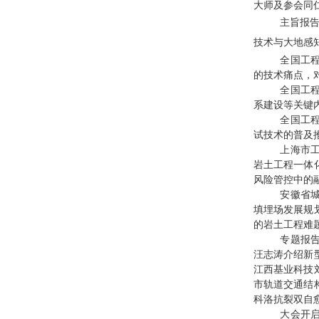
大师及参会同
主旨报
技术与大地感
全国工
的技术痛点，
全国工
系建设等关键
全国工
试技术的普及
上海市
岩土工程一体
风险管控中的
安徽省
填埋场发展规
的岩土工程难
专题报
汪志涛介绍新
江西基业科技
市轨道交通结
科洛抗裂双自
大会开