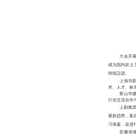
大会开
成为国内岩土
持续迈进。
上海市
术、人才、标
黄山市
行业交流合作
上勘集
展新趋势，集
习借鉴，促进
安徽省