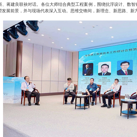
新、蒋建良联袂对话。各位大师结合典型工程案例，围绕抗浮设计、数智
望发展前景，并与现场代表深入互动。思维交锋间，新理念、新思路、新