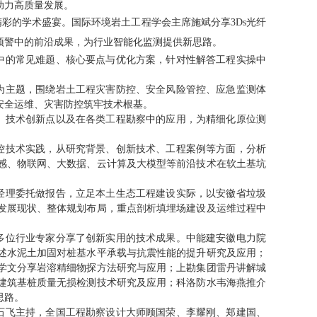
助力高质量发展。
精彩的学术盛宴。国际环境岩土工程学会主席施斌分享
3Ds光纤
预警中的前沿成果，为行业智能化监测提供新思路。
中的常见难题、核心要点与优化方案，针对性解答工程实操中
为主题，围绕岩土工程灾害防控、安全风险管控、应急监测体
安全运维、灾害防控筑牢技术根基。
、技术创新点以及在各类工程勘察中的应用，为精细化原位测
控技术实践，从研究背景、创新技术、工程案例等方面，分析
感、物联网、大数据、云计算及大模型等前沿技术在软土基坑
经理委托做报告，
立足本土生态工程建设实际，以安徽省垃圾
发展现状、整体规划布局，重点剖析填埋场建设及运维过程中
多位行业专家分享了创新实用的技术成果。中能建安徽电力院
述水泥土加固对桩基水平承载与抗震性能的提升研究及应用；
学文分享岩溶精细物探方法研究与应用；上勘集团雷丹讲解城
建筑基桩质量无损检测技术研究及应用；科洛防水韦海燕推介
思路。
石飞主持，全国工程勘察设计大师顾国荣、李耀刚、郑建国、