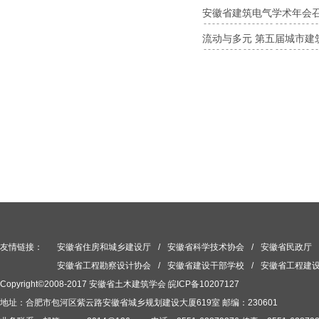
安徽省建筑电气学术年会
流动与多元 第五届城市建
友情链接：
安徽省住房和城乡建设厅
/
安徽省科学技术协会
/
安徽省民政厅
安徽省工程勘察设计协会
/
安徽省建设干部学校
/
安徽省工程建
Copyright©2008-2017 安徽省土木建筑学会
皖ICP备10207127
地址：合肥市包河区紫云路安徽省城乡规划建设大厦619室 邮编：230601