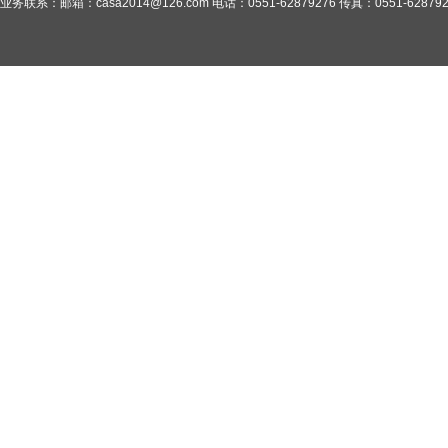
业务联系：邮箱：casa2014@126.com 电话：0551-62879276 传真：0551-628792